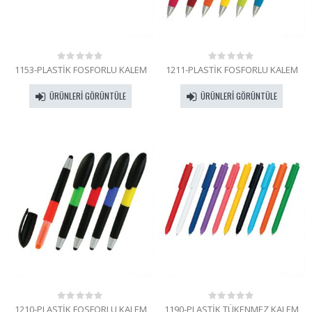
1153-PLASTİK FOSFORLU KALEM
1211-PLASTİK FOSFORLU KALEM
0
0
out
out
of
of
ÜRÜNLERI GÖRÜNTÜLE
ÜRÜNLERI GÖRÜNTÜLE
5
5
1210-PLASTİK FOSFORLU KALEM
1190-PLASTİK TÜKENMEZ KALEM
0
0