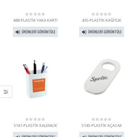
488-PLASTİK YAKA KARTI
435-PLASTİK KAĞITLIK
0
0
out
out
of
of
ÜRÜNLERI GÖRÜNTÜLE
ÜRÜNLERI GÖRÜNTÜLE
5
5
5161-PLASTİK KALEMLİK
5145-PLASTİK AÇACAK
0
0
out
out
of
of
ÜRÜNLERI GÖRÜNTÜLE
ÜRÜNLERI GÖRÜNTÜLE