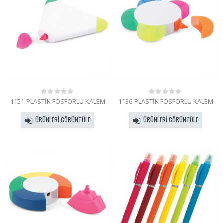
1151-PLASTİK FOSFORLU KALEM
1136-PLASTİK FOSFORLU KALEM
0
0
out
out
of
of
ÜRÜNLERI GÖRÜNTÜLE
ÜRÜNLERI GÖRÜNTÜLE
5
5