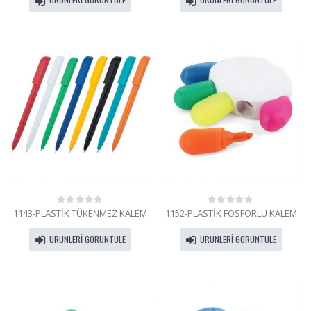
5
5
1143-PLASTİK TÜKENMEZ KALEM
1152-PLASTİK FOSFORLU KALEM
0
0
out
out
of
of
ÜRÜNLERI GÖRÜNTÜLE
ÜRÜNLERI GÖRÜNTÜLE
5
5