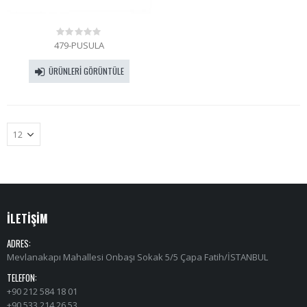
479-PUSULA
0
out
of
ÜRÜNLERI GÖRÜNTÜLE
5
İLETİŞİM
ADRES:
Mevlanakapı Mahallesi Onbaşı Sokak 5/5 Çapa Fatih/İSTANBUL
TELEFON:
+90 212 584 18 01
+90 533 214 26 53