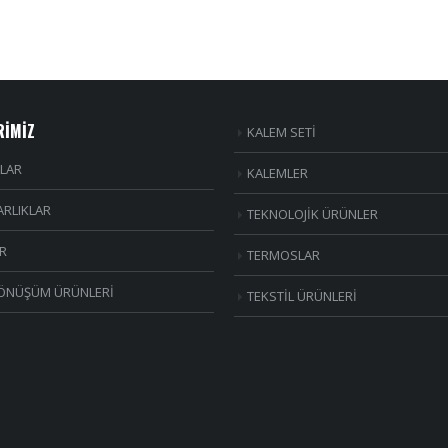
RİMİZ
KALEM SETİ
LAR
KALEMLER
RLIKLAR
TEKNOLOJİK ÜRÜNLER
R
TERMOSLAR
ÖNÜŞÜM ÜRÜNLERİ
TEKSTİL ÜRÜNLERİ