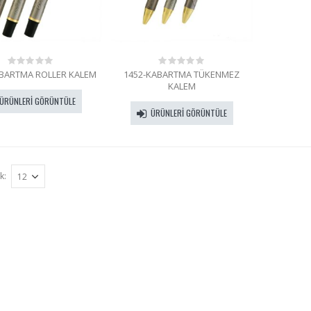
ABARTMA ROLLER KALEM
1452-KABARTMA TÜKENMEZ
0
0
out
out
KALEM
of
of
ÜRÜNLERI GÖRÜNTÜLE
5
5
ÜRÜNLERI GÖRÜNTÜLE
k: