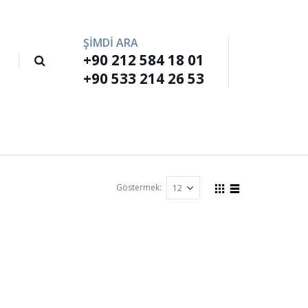
ŞİMDİ ARA
+90 212 584 18 01
M
+90 533 214 26 53
Göstermek: