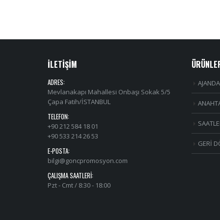
İLETİŞİM
ÜRÜNLE
ADRES:
AJANDA
Mevlanakapı Mahallesi Onbaşı Sokak 5/5
Çapa Fatih/İSTANBUL
ANAHTA
TELEFON:
SAATLE
+90 212 584 18 01
+90 533 214 26 53
GERİ D
E-POSTA:
bilgi@goncpromosyon.com
ÇALIŞMA SAATLERI:
Pzt - Cmt / 8:30 - 18:00