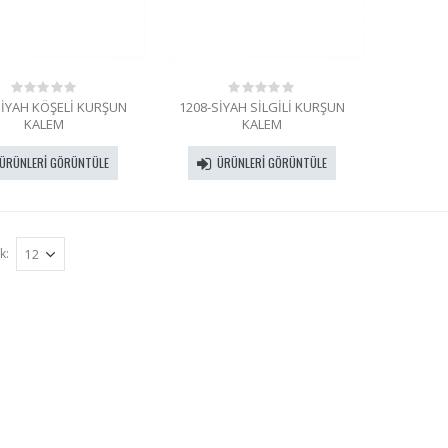
SİYAH KÖŞELİ KURŞUN
1208-SİYAH SİLGİLİ KURŞUN
0
0
out
out
KALEM
KALEM
of
of
5
5
ÜRÜNLERI GÖRÜNTÜLE
ÜRÜNLERI GÖRÜNTÜLE
k: