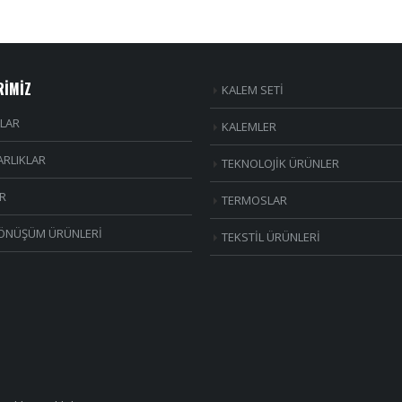
RİMİZ
KALEM SETİ
LAR
KALEMLER
RLIKLAR
TEKNOLOJİK ÜRÜNLER
R
TERMOSLAR
ÖNÜŞÜM ÜRÜNLERİ
TEKSTİL ÜRÜNLERİ