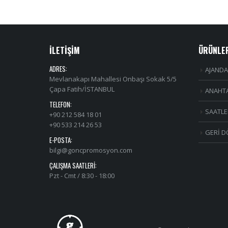
İLETİŞİM
ÜRÜNLE
ADRES:
AJANDA
Mevlanakapı Mahallesi Onbaşı Sokak 5/5
Çapa Fatih/İSTANBUL
ANAHTA
TELEFON:
SAATLE
+90 212 584 18 01
+90 533 214 26 53
GERİ D
E-POSTA:
bilgi@goncpromosyon.com
ÇALIŞMA SAATLERI:
Pzt - Cmt / 8:30 - 18:00