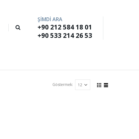
ŞİMDİ ARA
+90 212 584 18 01
M
+90 533 214 26 53
Göstermek: