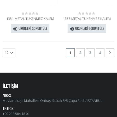
1351-METAL TÜKENMEZ KALEM
1356-METAL TÜKENMEZ KALEM
0
0
out
out
of
of
ÜRÜNLERI GÖRÜNTÜLE
ÜRÜNLERI GÖRÜNTÜLE
5
5
1
2
3
4
İLETİŞİM
ADRES:
Mevlanakapı Mahallesi Onbaşı Sokak 5/5 Çapa Fatih/İSTANBUL
TELEFON:
+90 212 584 18 01