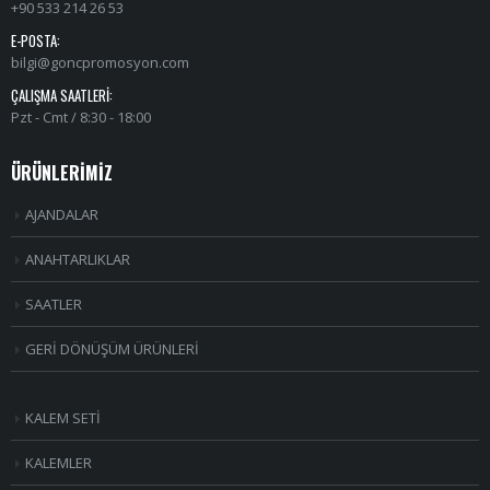
+90 533 214 26 53
E-POSTA:
bilgi@goncpromosyon.com
ÇALIŞMA SAATLERI:
Pzt - Cmt / 8:30 - 18:00
ÜRÜNLERİMİZ
AJANDALAR
ANAHTARLIKLAR
SAATLER
GERİ DÖNÜŞÜM ÜRÜNLERİ
KALEM SETİ
KALEMLER