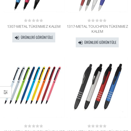
1307-METAL TÜKENMEZ KALEM
1317-METAL TOUCHPEN TÜKENMEZ
0
0
out
out
KALEM
of
of
ÜRÜNLERI GÖRÜNTÜLE
5
5
ÜRÜNLERI GÖRÜNTÜLE