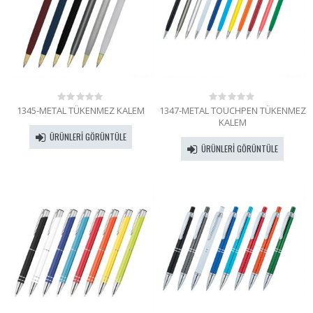
1345-METAL TÜKENMEZ KALEM
1347-METAL TOUCHPEN TÜKENMEZ
0
0
out
out
KALEM
of
of
ÜRÜNLERI GÖRÜNTÜLE
5
5
ÜRÜNLERI GÖRÜNTÜLE