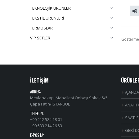
TEKNOLOJİK ÜRÜNLER
TEKSTİL ÜRÜNLERİ
TERMOSLAR
VIP SETLER
Gösterme
İLETİŞİM
ÜRÜNLE
ADRES:
AJANDA
Mevlanakapı Mahallesi Onbaşı Sokak 5/5
Çapa Fatih/İSTANBUL
ANAHTA
TELEFON:
SAATLE
+90 212 584 18 01
+90 533 214 26 53
GERİ D
E-POSTA: