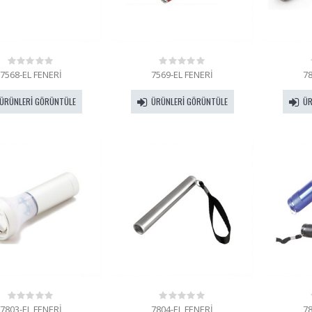
7568-EL FENERİ
7569-EL FENERİ
78
0
0
out
out
of
of
ÜRÜNLERI GÖRÜNTÜLE
ÜRÜNLERI GÖRÜNTÜLE
ÜR
5
5
7803-EL FENERİ
7804-EL FENERİ
78
0
0