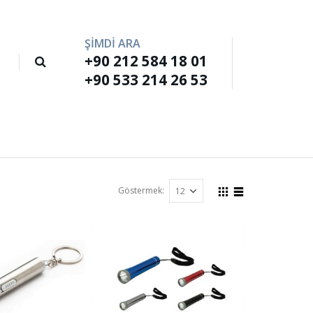
ŞİMDİ ARA
+90 212 584 18 01
M
+90 533 214 26 53
Göstermek: