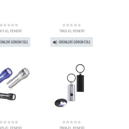
01-EL FENERİ
7802-EL FENERİ
0
0
out
out
of
of
ÜNLERI GÖRÜNTÜLE
ÜRÜNLERI GÖRÜNTÜLE
5
5
05-EL FENERİ
7806-EL FENERİ
0
0