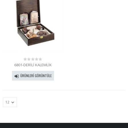
6801-DERİLİ KALEMLİK
0
out
of
ÜRÜNLERI GÖRÜNTÜLE
5