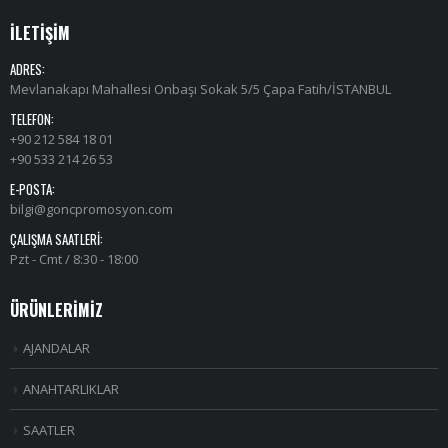
İLETİŞİM
ADRES:
Mevlanakapı Mahallesi Onbaşı Sokak 5/5 Çapa Fatih/İSTANBUL
TELEFON:
+90 212 584 18 01
+90 533 214 26 53
E-POSTA:
bilgi@goncpromosyon.com
ÇALIŞMA SAATLERI:
Pzt - Cmt / 8:30 - 18:00
ÜRÜNLERİMİZ
AJANDALAR
ANAHTARLIKLAR
SAATLER