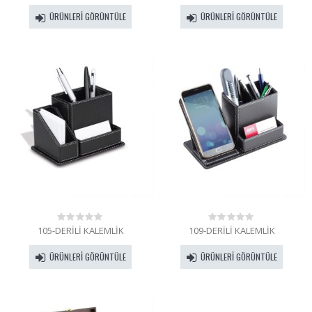
of
of
ÜRÜNLERI GÖRÜNTÜLE
ÜRÜNLERI GÖRÜNTÜLE
5
5
105-DERİLİ KALEMLİK
109-DERİLİ KALEMLİK
0
0
out
out
of
of
ÜRÜNLERI GÖRÜNTÜLE
ÜRÜNLERI GÖRÜNTÜLE
5
5