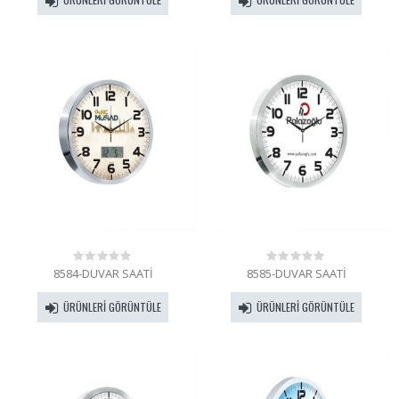
5
5
8584-DUVAR SAATİ
8585-DUVAR SAATİ
0
0
out
out
of
of
ÜRÜNLERI GÖRÜNTÜLE
ÜRÜNLERI GÖRÜNTÜLE
5
5