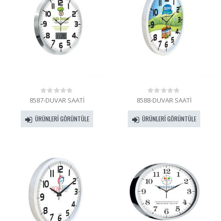
8587-DUVAR SAATİ
8588-DUVAR SAATİ
0
0
out
out
of
of
ÜRÜNLERI GÖRÜNTÜLE
ÜRÜNLERI GÖRÜNTÜLE
5
5