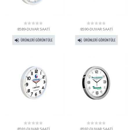
8589-DUVAR SAATİ
8590-DUVAR SAATİ
0
0
out
out
of
of
ÜRÜNLERI GÖRÜNTÜLE
ÜRÜNLERI GÖRÜNTÜLE
5
5
8591-DUVAR SAATİ
8592-DUVAR SAATİ
0
0