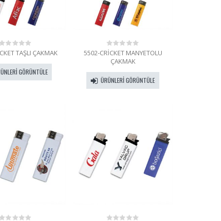
İCKET TAŞLI ÇAKMAK
5502-CRİCKET MANYETOLU
0
0
out
out
ÇAKMAK
of
of
ÜNLERI GÖRÜNTÜLE
5
5
ÜRÜNLERI GÖRÜNTÜLE