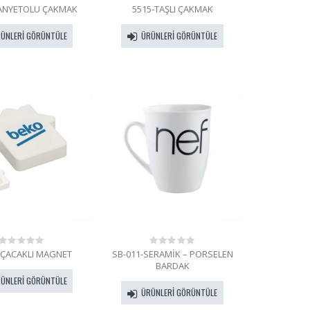
ANYETOLU ÇAKMAK
5515-TAŞLI ÇAKMAK
0
0
out
out
of
of
ÜNLERI GÖRÜNTÜLE
ÜRÜNLERI GÖRÜNTÜLE
5
5
AÇACAKLI MAGNET
SB-011-SERAMİK – PORSELEN
0
0
out
out
BARDAK
of
of
ÜNLERI GÖRÜNTÜLE
5
5
ÜRÜNLERI GÖRÜNTÜLE