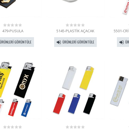
479-PUSULA
5145-PLASTİK AÇACAK
5501-CR
0
0
out
out
of
of
ÜRÜNLERI GÖRÜNTÜLE
ÜRÜNLERI GÖRÜNTÜLE
ÜR
5
5