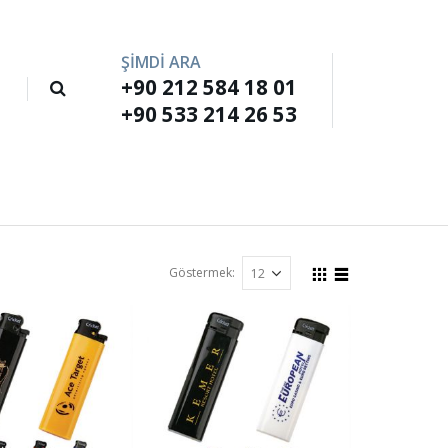
ŞİMDİ ARA
+90 212 584 18 01
M
+90 533 214 26 53
Göstermek: