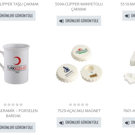
CLİPPER TAŞLI ÇAKMAK
5504-CLİPPER MANYETOLU
5510-M
0
0
out
out
ÇAKMAK
of
of
ÜRÜNLERI GÖRÜNTÜLE
ÜR
5
5
ÜRÜNLERI GÖRÜNTÜLE
SERAMİK – PORSELEN
7529-AÇACAKLI MAGNET
7601-
0
0
out
out
BARDAK
of
of
ÜRÜNLERI GÖRÜNTÜLE
ÜR
5
5
ÜRÜNLERI GÖRÜNTÜLE