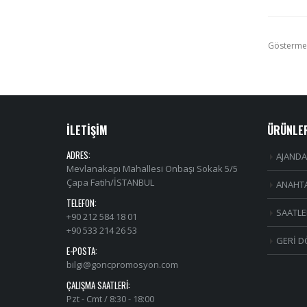
Gösterme
İLETİŞİM
ÜRÜNLE
ADRES:
AJANDA
Mevlanakapı Mahallesi Onbaşı Sokak 5/5
Çapa Fatih/İSTANBUL
ANAHTA
TELEFON:
SAATLE
+90 212 584 18 01
+90 533 214 26 53
GERİ D
E-POSTA:
bilgi@goncpromosyon.com
ÇALIŞMA SAATLERI:
Pzt - Cmt / 8:30 - 18:00