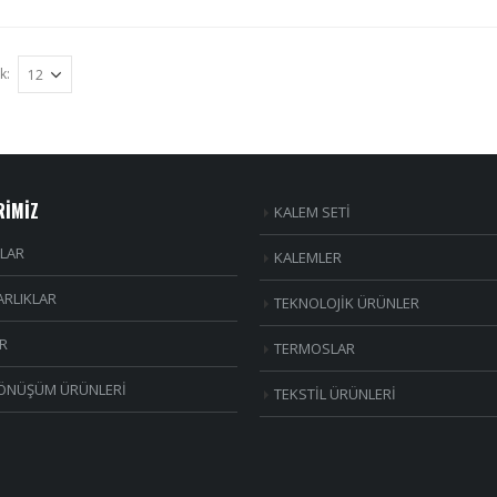
k:
RİMİZ
KALEM SETİ
LAR
KALEMLER
RLIKLAR
TEKNOLOJİK ÜRÜNLER
R
TERMOSLAR
ÖNÜŞÜM ÜRÜNLERİ
TEKSTİL ÜRÜNLERİ