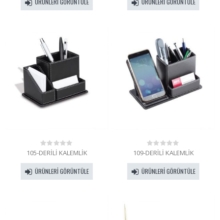
ÜRÜNLERI GÖRÜNTÜLE
ÜRÜNLERI GÖRÜNTÜLE
5
5
105-DERİLİ KALEMLİK
109-DERİLİ KALEMLİK
0
0
out
out
of
of
ÜRÜNLERI GÖRÜNTÜLE
ÜRÜNLERI GÖRÜNTÜLE
5
5