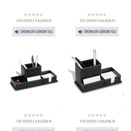
100-DERİLİ KALEMLİK
101-DERİLİ KALEMLİK
0
0
out
out
of
of
ÜRÜNLERI GÖRÜNTÜLE
ÜRÜNLERI GÖRÜNTÜLE
5
5
102-DERİLİ KALEMLİK
104-DERİLİ KALEMLİK
0
0
out
out
of
of