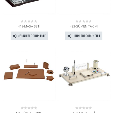
419-MASA SETİ
423-SÜMEN TAKIMI
0
0
out
out
of
of
ÜRÜNLERI GÖRÜNTÜLE
ÜRÜNLERI GÖRÜNTÜLE
5
5