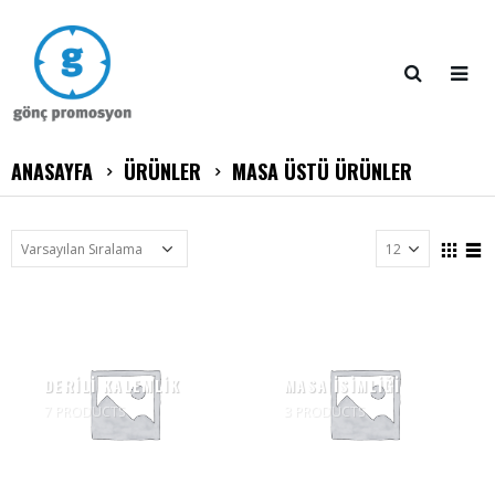
ANASAYFA
ÜRÜNLER
MASA ÜSTÜ ÜRÜNLER
DERİLİ KALEMLİK
MASA İSİMLİĞİ
7
PRODUCTS
3
PRODUCTS