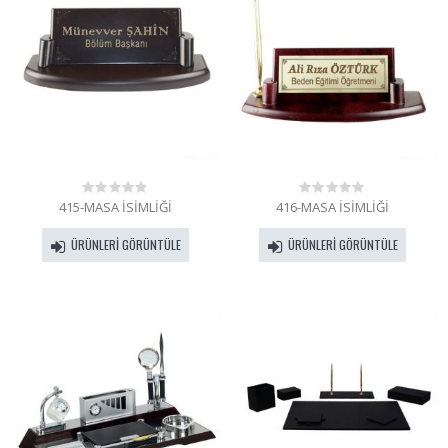
415-MASA İSİMLİĞİ
416-MASA İSİMLİĞİ
0
0
out
out
of
of
ÜRÜNLERI GÖRÜNTÜLE
ÜRÜNLERI GÖRÜNTÜLE
5
5