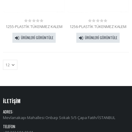
1255-PLASTİK TÜKENMEZ KALEM
1256-PLASTİK TÜKENMEZ KALEM
0
0
out
out
of
of
ÜRÜNLERI GÖRÜNTÜLE
ÜRÜNLERI GÖRÜNTÜLE
5
5
İLETİŞİM
ADRES:
Mevlanakapı Mahallesi Onbaşı Sokak 5/5 Çapa Fatih/İSTANBUL
TELEFON: