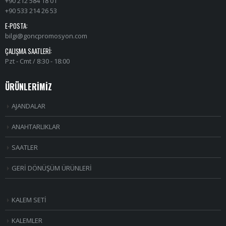
+90 212 584 18 01
+90 533 214 26 53
E-POSTA:
bilgi@goncpromosyon.com
ÇALIŞMA SAATLERI:
Pzt - Cmt / 8:30 - 18:00
ÜRÜNLERİMİZ
AJANDALAR
ANAHTARLIKLAR
SAATLER
GERİ DÖNÜŞÜM ÜRÜNLERİ
KALEM SETİ
KALEMLER