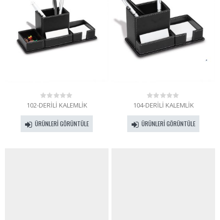
102-DERİLİ KALEMLİK
104-DERİLİ KALEMLİK
0
0
out
out
of
of
ÜRÜNLERI GÖRÜNTÜLE
ÜRÜNLERI GÖRÜNTÜLE
5
5