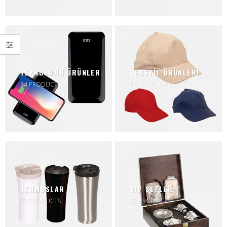
TEKNOLOJİK ÜRÜNLER
TEKSTİL ÜRÜNLERİ
84
PRODUCTS
16
PRODUCTS
TERMOSLAR
VIP SETLER
27
PRODUCTS
23
PRODUCTS