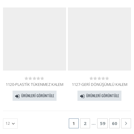
1120-PLASTİK TÜKENMEZ KALEM
1127-GERİ DÖNÜŞÜMLÜ KALEM
0
0
out
out
of
of
ÜRÜNLERI GÖRÜNTÜLE
ÜRÜNLERI GÖRÜNTÜLE
5
5
…
1
2
59
60