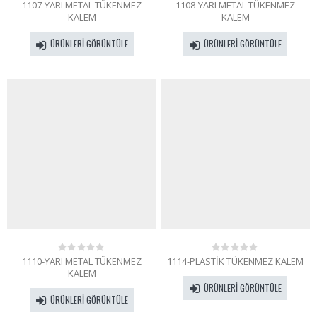
1107-YARI METAL TÜKENMEZ
1108-YARI METAL TÜKENMEZ
0
0
out
out
KALEM
KALEM
of
of
5
5
ÜRÜNLERI GÖRÜNTÜLE
ÜRÜNLERI GÖRÜNTÜLE
1110-YARI METAL TÜKENMEZ
1114-PLASTİK TÜKENMEZ KALEM
0
0
out
out
KALEM
of
of
ÜRÜNLERI GÖRÜNTÜLE
5
5
ÜRÜNLERI GÖRÜNTÜLE