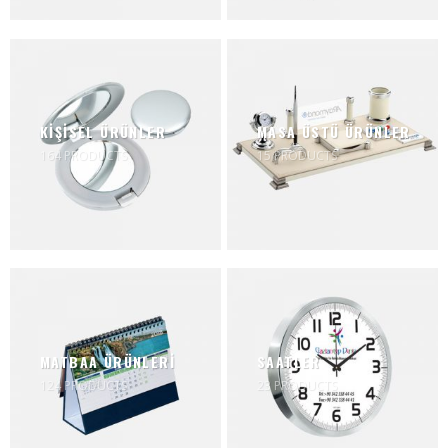
KİŞİSEL ÜRÜNLER
MASA ÜSTÜ ÜRÜNLER
164
PRODUCTS
15
PRODUCTS
MATBAA ÜRÜNLERİ
SAATLER
124
PRODUCTS
23
PRODUCTS