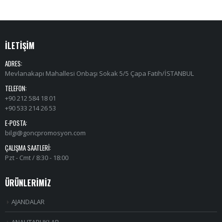
İLETİŞİM
ADRES:
Mevlanakapı Mahallesi Onbaşı Sokak 5/5 Çapa Fatih/İSTANBUL
TELEFON:
+90 212 584 18 01
+90 533 214 26 53
E-POSTA:
bilgi@goncpromosyon.com
ÇALIŞMA SAATLERI:
Pzt - Cmt / 8:30 - 18:00
ÜRÜNLERİMİZ
AJANDALAR
ANAHTARLIKLAR