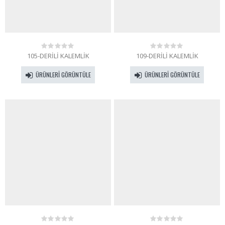
105-DERİLİ KALEMLİK
109-DERİLİ KALEMLİK
0
0
out
out
of
of
ÜRÜNLERI GÖRÜNTÜLE
ÜRÜNLERI GÖRÜNTÜLE
5
5