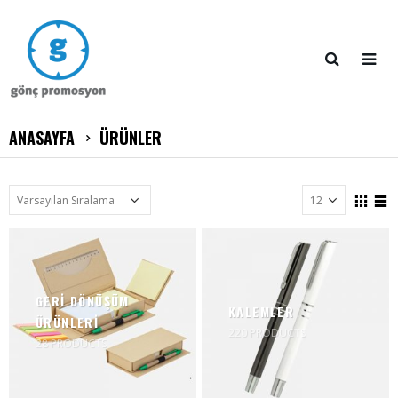
ANASAYFA
ÜRÜNLER
GERİ DÖNÜŞÜM
KALEMLER
ÜRÜNLERİ
220
PRODUCTS
28
PRODUCTS