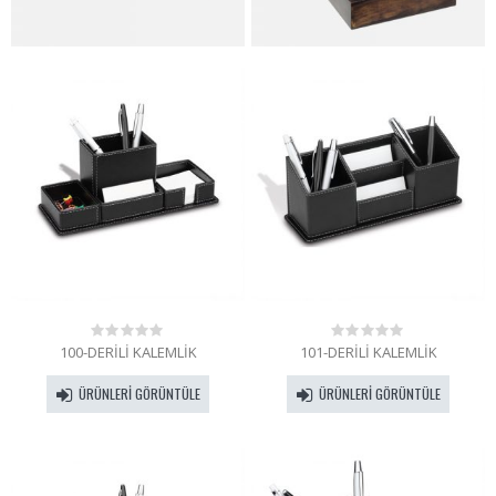
100-DERİLİ KALEMLİK
101-DERİLİ KALEMLİK
0
0
out
out
of
of
ÜRÜNLERI GÖRÜNTÜLE
ÜRÜNLERI GÖRÜNTÜLE
5
5