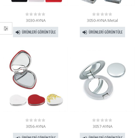
3030-AYNA
3050-AYNA Metal
0
0
out
out
of
of
ÜRÜNLERI GÖRÜNTÜLE
ÜRÜNLERI GÖRÜNTÜLE
5
5
3056-AYNA
3057-AYNA
0
0
out
out
of
of
ÜRÜNLERI GÖRÜNTÜLE
ÜRÜNLERI GÖRÜNTÜLE