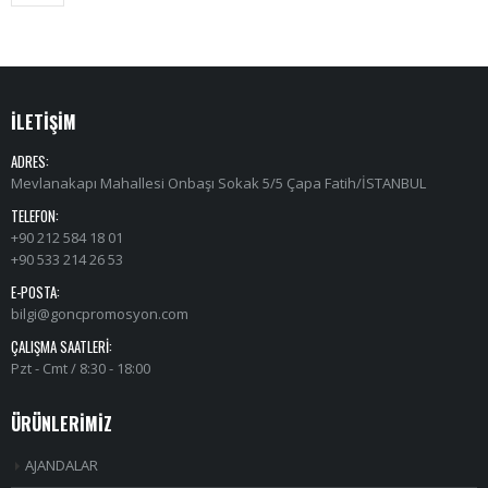
İLETİŞİM
ADRES:
Mevlanakapı Mahallesi Onbaşı Sokak 5/5 Çapa Fatih/İSTANBUL
TELEFON:
+90 212 584 18 01
+90 533 214 26 53
E-POSTA:
bilgi@goncpromosyon.com
ÇALIŞMA SAATLERI:
Pzt - Cmt / 8:30 - 18:00
ÜRÜNLERİMİZ
AJANDALAR